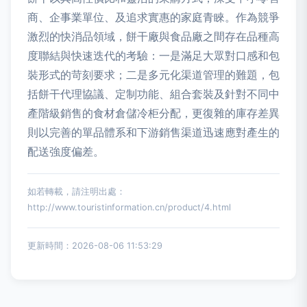
商、企事業單位、及追求實惠的家庭青睞。作為競爭
激烈的快消品領域，餅干廠與食品廠之間存在品種高
度聯結與快速迭代的考驗：一是滿足大眾對口感和包
裝形式的苛刻要求；二是多元化渠道管理的難題，包
括餅干代理協議、定制功能、組合套裝及針對不同中
產階級銷售的食材倉儲冷柜分配，更復雜的庫存差異
則以完善的單品體系和下游銷售渠道迅速應對產生的
配送強度偏差。
如若轉載，請注明出處：
http://www.touristinformation.cn/product/4.html
更新時間：2026-08-06 11:53:29