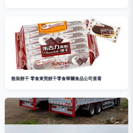
散裝餅干 零食東莞餅干零食華爾食品公司查看