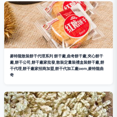
麥特龍散裝餅干代理系列 餅干廠,曲奇餅干廠,夾心餅干
廠,餅干公司,餅干廠家批發,散裝定量裝禮盒裝餅干廠,餅
干代理,餅干廠家招商加盟,餅干代加工廠oem,麥特龍曲
奇