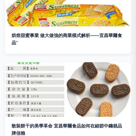
烘焙甜蜜事業 做大做強的商業模式解析——宜昌華爾食
品”
散裝餅干的美學革命 宜昌華爾食品如何在細節中鑄就品
牌信賴