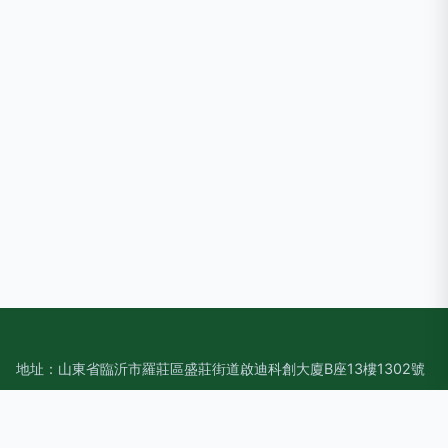
地址：山東省臨沂市羅莊區盛莊街道啟迪科創大廈B座13樓1302號
電話：1318821**