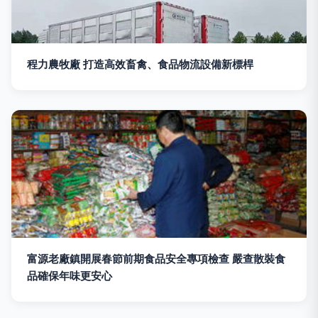
程力農牧廠 打造高效畜禽、食品物流設備新標桿
富源老廠鎮開展春節前期食品安全專項檢查 嚴查散裝食
品確保年味更安心